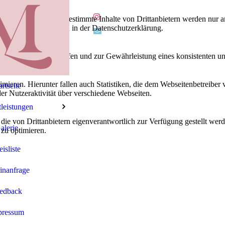
lebnis zu bieten. Bestimmte Inhalte von Drittanbietern werden nur ang
e Informationen hierzu in der Datenschutzerklärung.
utz vor Hackerangriffen und zur Gewährleistung eines konsistenten un
ieren. Hierunter fallen auch Statistiken, die dem Webseitenbetreiber v
artseite
r Nutzeraktivität über verschiedene Webseiten.
leistungen
 die von Drittanbietern eigenverantwortlich zur Verfügung gestellt wer
alerie
 zu optimieren.
eisliste
inanfrage
edback
pressum